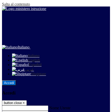
Salta al contenuto
Italiano
Italiano
English
Español
عربى
Shqiptare
Accedi
Accedi
button close
×
Nome Utente