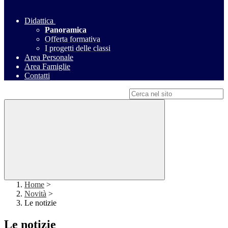
Didattica
Panoramica
Offerta formativa
I progetti delle classi
Area Personale
Area Famiglie
Contatti
Campo di ricerca per le pagine del sito
Home
>
Novità
>
Le notizie
Le notizie