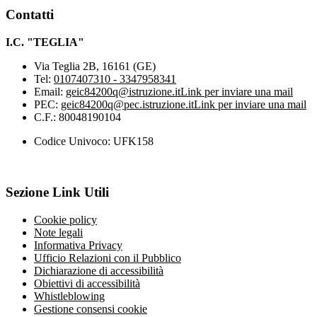
Contatti
I.C. "TEGLIA"
Via Teglia 2B, 16161 (GE)
Tel:
0107407310 - 3347958341
Email:
geic84200q@istruzione.it
Link per inviare una mail
PEC:
geic84200q@pec.istruzione.it
Link per inviare una mail
C.F.: 80048190104
Codice Univoco: UFK158
Sezione Link Utili
Cookie policy
Note legali
Informativa Privacy
Ufficio Relazioni con il Pubblico
Dichiarazione di accessibilità
Obiettivi di accessibilità
Whistleblowing
Gestione consensi cookie