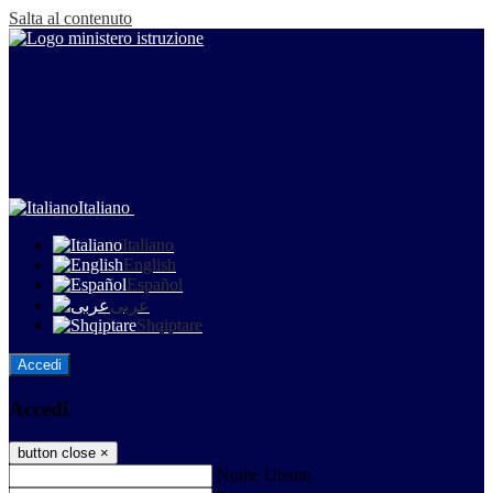
Salta al contenuto
Italiano
Italiano
English
Español
عربى
Shqiptare
Accedi
Accedi
button close
×
Nome Utente