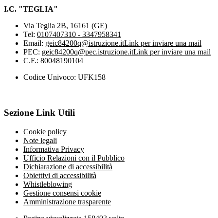
I.C. "TEGLIA"
Via Teglia 2B, 16161 (GE)
Tel:
0107407310 - 3347958341
Email:
geic84200q@istruzione.it
Link per inviare una mail
PEC:
geic84200q@pec.istruzione.it
Link per inviare una mail
C.F.: 80048190104
Codice Univoco: UFK158
Sezione Link Utili
Cookie policy
Note legali
Informativa Privacy
Ufficio Relazioni con il Pubblico
Dichiarazione di accessibilità
Obiettivi di accessibilità
Whistleblowing
Gestione consensi cookie
Amministrazione trasparente