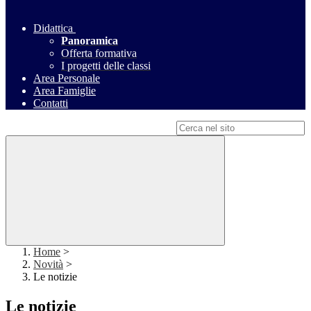
Didattica
Panoramica
Offerta formativa
I progetti delle classi
Area Personale
Area Famiglie
Contatti
Campo di ricerca per le pagine del sito
Home
>
Novità
>
Le notizie
Le notizie