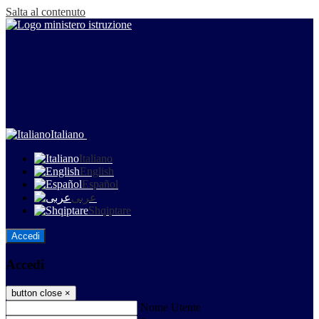
Salta al contenuto
Italiano
Italiano
English
Español
عربى
Shqiptare
Accedi
Accedi
button close
×
Nome Utente