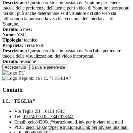
Descrizione:
Questo cookie è impostato da Youtube per tenere
traccia delle preferenze dell'utente per i video di Youtube incorporati
nei siti; può anche determinare se il visitatore del sito web sta
utilizzando la nuova o la vecchia versione dell'interfaccia di
Youtube.
Durata:
6 mesi
Nome:
YSC
Tipologia:
tecnico
Proprieta:
Terze Parti
Descrizione:
Questo cookie è impostato da YouTube per tenere
traccia delle visualizzazioni dei video incorporati.
Durata:
Sessione
Accetta tutti
Salva le preferenze
I.C. "TEGLIA"
Contatti
I.C. "TEGLIA"
Via Teglia 2B, 16161 (GE)
Tel:
0107407310 - 3347958341
Email:
geic84200q@istruzione.it
Link per inviare una mail
PEC:
geic84200q@pec.istruzione.it
Link per inviare una mail
C.F.: 80048190104