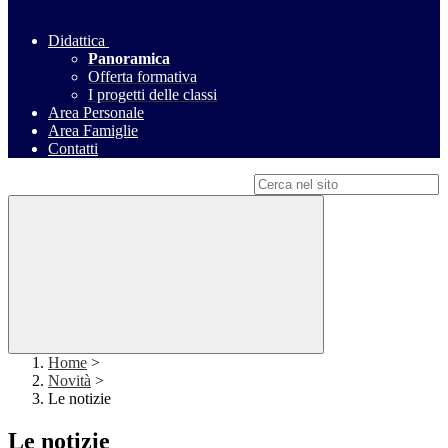
Didattica
Panoramica
Offerta formativa
I progetti delle classi
Area Personale
Area Famiglie
Contatti
Campo di ricerca per le pagine del sito
Home
>
Novità
>
Le notizie
Le notizie