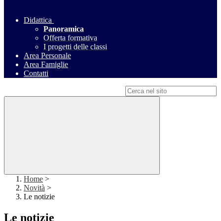
Didattica
Panoramica
Offerta formativa
I progetti delle classi
Area Personale
Area Famiglie
Contatti
Campo di ricerca per le pagine del sito
Home
>
Novità
>
Le notizie
Le notizie