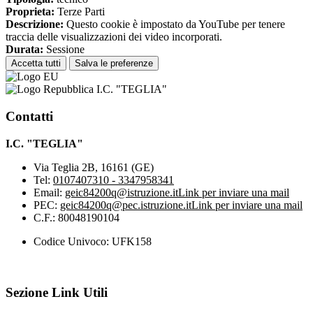
Proprieta:
Terze Parti
Descrizione:
Questo cookie è impostato da YouTube per tenere
traccia delle visualizzazioni dei video incorporati.
Durata:
Sessione
Accetta tutti
Salva le preferenze
I.C. "TEGLIA"
Contatti
I.C. "TEGLIA"
Via Teglia 2B, 16161 (GE)
Tel:
0107407310 - 3347958341
Email:
geic84200q@istruzione.it
Link per inviare una mail
PEC:
geic84200q@pec.istruzione.it
Link per inviare una mail
C.F.: 80048190104
Codice Univoco: UFK158
Sezione Link Utili