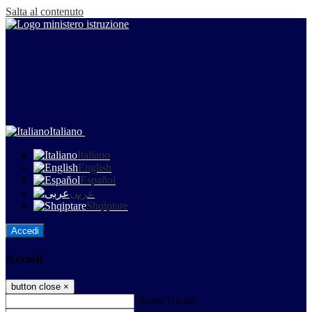
Salta al contenuto
Italiano
Italiano
English
Español
عربى
Shqiptare
Accedi
Accedi
button close
×
Nome Utente