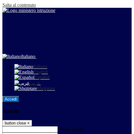
Salta al contenuto
Italiano
Italiano
English
Español
عربى
Shqiptare
Accedi
Accedi
button close
×
Nome Utente