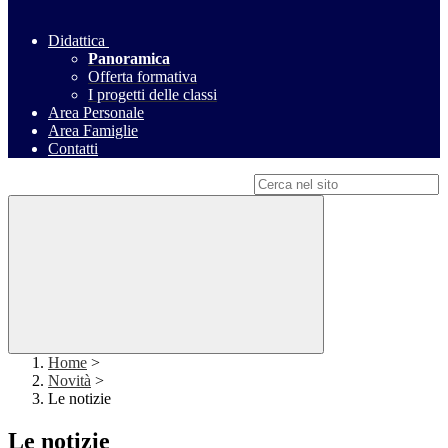
Didattica
Panoramica
Offerta formativa
I progetti delle classi
Area Personale
Area Famiglie
Contatti
Campo di ricerca per le pagine del sito
Home
>
Novità
>
Le notizie
Le notizie