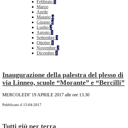
Febbraio
1
Marzo
Aprile
Maggio
4
Giugno
4
Luglio
2
Agosto
1
Settembre
3
Ottobre
1
Novembre
2
Dicembre
1
Inaugurazione della palestra del plesso di
via Linneo, scuole “Morante” e “Bercilli”
MERCOLEDI’ 19 APRILE 2017 alle ore 13.30
Pubblicato il 15-04-2017
Tutti giù per terra