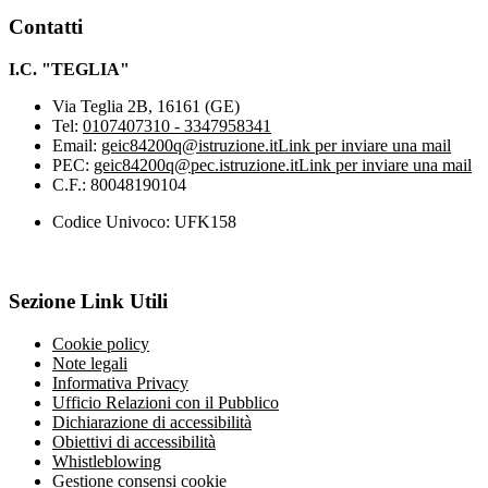
Contatti
I.C. "TEGLIA"
Via Teglia 2B, 16161 (GE)
Tel:
0107407310 - 3347958341
Email:
geic84200q@istruzione.it
Link per inviare una mail
PEC:
geic84200q@pec.istruzione.it
Link per inviare una mail
C.F.: 80048190104
Codice Univoco: UFK158
Sezione Link Utili
Cookie policy
Note legali
Informativa Privacy
Ufficio Relazioni con il Pubblico
Dichiarazione di accessibilità
Obiettivi di accessibilità
Whistleblowing
Gestione consensi cookie