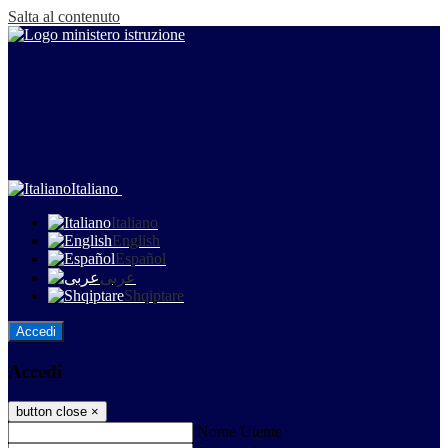
Salta al contenuto
Italiano
Italiano
English
Español
عربى
Shqiptare
Accedi
Accedi
button close
×
Nome Utente