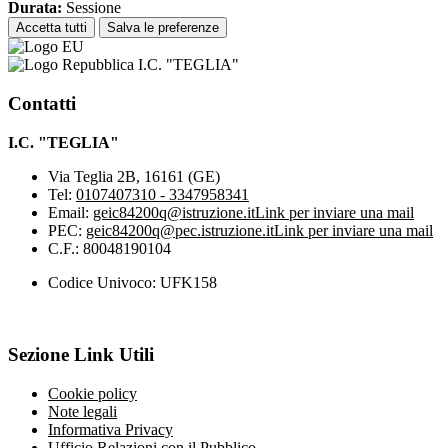
Durata:
Sessione
Accetta tutti
Salva le preferenze
I.C. "TEGLIA"
Contatti
I.C. "TEGLIA"
Via Teglia 2B, 16161 (GE)
Tel:
0107407310 - 3347958341
Email:
geic84200q@istruzione.it
Link per inviare una mail
PEC:
geic84200q@pec.istruzione.it
Link per inviare una mail
C.F.: 80048190104
Codice Univoco: UFK158
Sezione Link Utili
Cookie policy
Note legali
Informativa Privacy
Ufficio Relazioni con il Pubblico