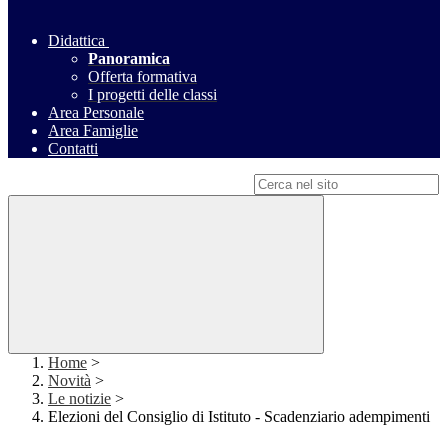
Didattica
Panoramica
Offerta formativa
I progetti delle classi
Area Personale
Area Famiglie
Contatti
Campo di ricerca per le pagine del sito
Home
>
Novità
>
Le notizie
>
Elezioni del Consiglio di Istituto - Scadenziario adempimenti