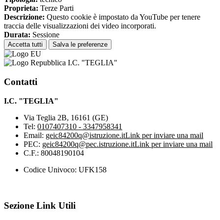
Proprieta:
Terze Parti
Descrizione:
Questo cookie è impostato da YouTube per tenere
traccia delle visualizzazioni dei video incorporati.
Durata:
Sessione
Accetta tutti
Salva le preferenze
I.C. "TEGLIA"
Contatti
I.C. "TEGLIA"
Via Teglia 2B, 16161 (GE)
Tel:
0107407310 - 3347958341
Email:
geic84200q@istruzione.it
Link per inviare una mail
PEC:
geic84200q@pec.istruzione.it
Link per inviare una mail
C.F.: 80048190104
Codice Univoco: UFK158
Sezione Link Utili