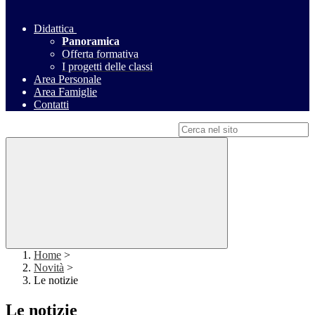
Didattica
Panoramica
Offerta formativa
I progetti delle classi
Area Personale
Area Famiglie
Contatti
Campo di ricerca per le pagine del sito
Home
>
Novità
>
Le notizie
Le notizie