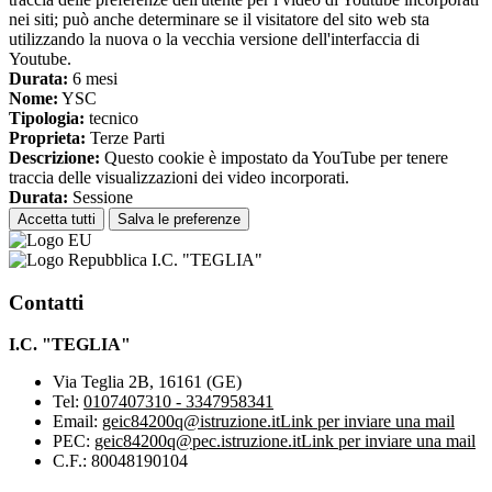
nei siti; può anche determinare se il visitatore del sito web sta
utilizzando la nuova o la vecchia versione dell'interfaccia di
Youtube.
Durata:
6 mesi
Nome:
YSC
Tipologia:
tecnico
Proprieta:
Terze Parti
Descrizione:
Questo cookie è impostato da YouTube per tenere
traccia delle visualizzazioni dei video incorporati.
Durata:
Sessione
Accetta tutti
Salva le preferenze
I.C. "TEGLIA"
Contatti
I.C. "TEGLIA"
Via Teglia 2B, 16161 (GE)
Tel:
0107407310 - 3347958341
Email:
geic84200q@istruzione.it
Link per inviare una mail
PEC:
geic84200q@pec.istruzione.it
Link per inviare una mail
C.F.: 80048190104