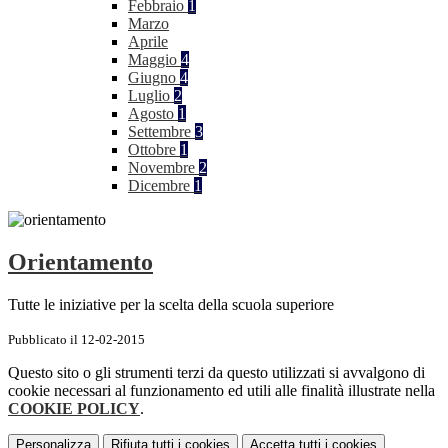
Febbraio
1
Marzo
Aprile
Maggio
4
Giugno
4
Luglio
2
Agosto
1
Settembre
3
Ottobre
1
Novembre
2
Dicembre
1
Orientamento
Tutte le iniziative per la scelta della scuola superiore
Pubblicato il 12-02-2015
Questo sito o gli strumenti terzi da questo utilizzati si avvalgono di
cookie necessari al funzionamento ed utili alle finalità illustrate nella
COOKIE POLICY
.
Personalizza
Rifiuta tutti
i cookies
Accetta tutti
i cookies