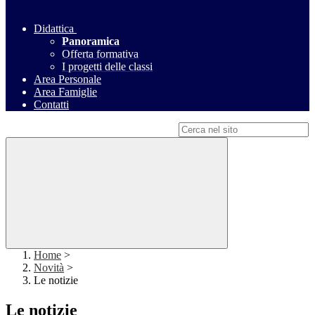
Didattica
Panoramica
Offerta formativa
I progetti delle classi
Area Personale
Area Famiglie
Contatti
Campo di ricerca per le pagine del sito
Home
>
Novità
>
Le notizie
Le notizie