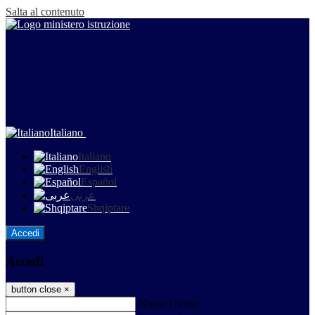
Salta al contenuto
Italiano
Italiano
English
Español
عربى
Shqiptare
Accedi
Accedi
button close
×
Nome Utente