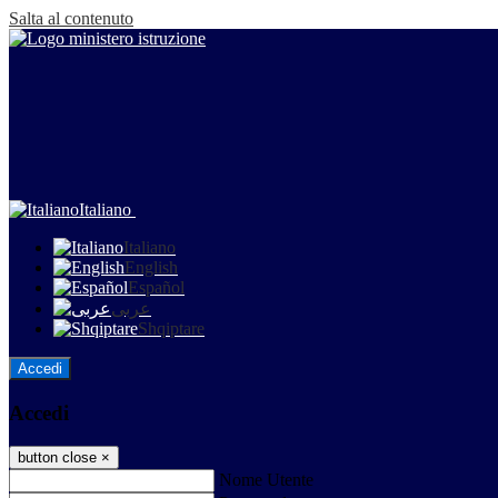
Salta al contenuto
Italiano
Italiano
English
Español
عربى
Shqiptare
Accedi
Accedi
button close
×
Nome Utente