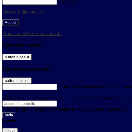
Password
Password dimenticata?
-
Entra con SPID
Entra con CIE
Seleziona utente
button close
×
Recupero password
button close
×
E-mail
Verrà inviato un messaggio all'indirizz
Non hai una e-mail associata al nome utente? Effettua il reset della password tram
E-mail inviata, si prega di controllare la casella di posta elettronica!
Errore
Chiudi