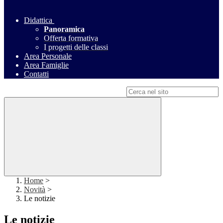
Didattica
Panoramica
Offerta formativa
I progetti delle classi
Area Personale
Area Famiglie
Contatti
Campo di ricerca per le pagine del sito
Home
>
Novità
>
Le notizie
Le notizie