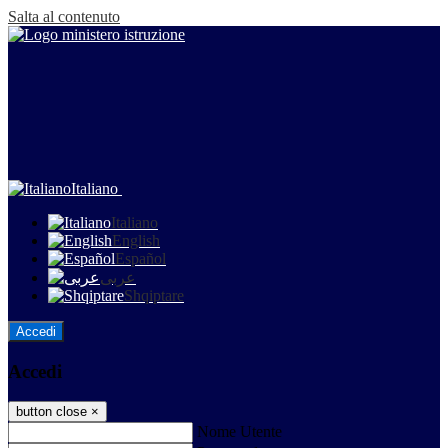
Salta al contenuto
Italiano
Italiano
English
Español
عربى
Shqiptare
Accedi
Accedi
button close
×
Nome Utente