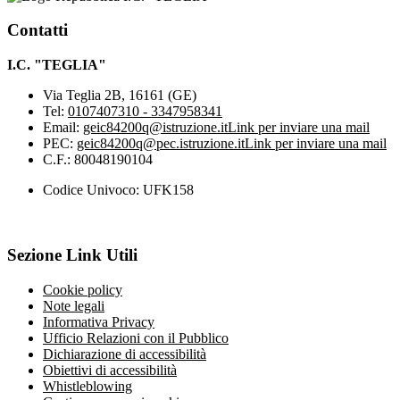
Contatti
I.C. "TEGLIA"
Via Teglia 2B, 16161 (GE)
Tel:
0107407310 - 3347958341
Email:
geic84200q@istruzione.it
Link per inviare una mail
PEC:
geic84200q@pec.istruzione.it
Link per inviare una mail
C.F.: 80048190104
Codice Univoco: UFK158
Sezione Link Utili
Cookie policy
Note legali
Informativa Privacy
Ufficio Relazioni con il Pubblico
Dichiarazione di accessibilità
Obiettivi di accessibilità
Whistleblowing