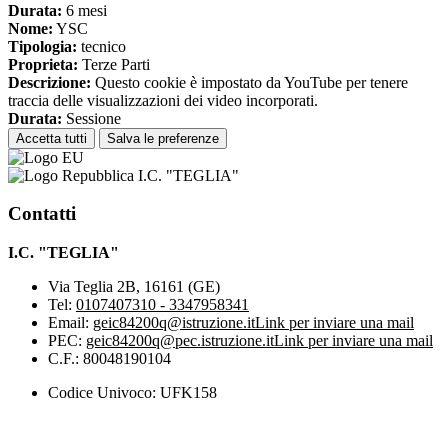
Durata:
6 mesi
Nome:
YSC
Tipologia:
tecnico
Proprieta:
Terze Parti
Descrizione:
Questo cookie è impostato da YouTube per tenere
traccia delle visualizzazioni dei video incorporati.
Durata:
Sessione
Accetta tutti
Salva le preferenze
I.C. "TEGLIA"
Contatti
I.C. "TEGLIA"
Via Teglia 2B, 16161 (GE)
Tel:
0107407310 - 3347958341
Email:
geic84200q@istruzione.it
Link per inviare una mail
PEC:
geic84200q@pec.istruzione.it
Link per inviare una mail
C.F.: 80048190104
Codice Univoco: UFK158