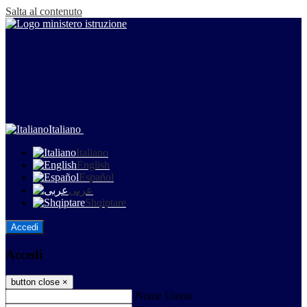
Salta al contenuto
Italiano
Italiano
English
Español
عربى
Shqiptare
Accedi
Accedi
button close
×
Nome Utente