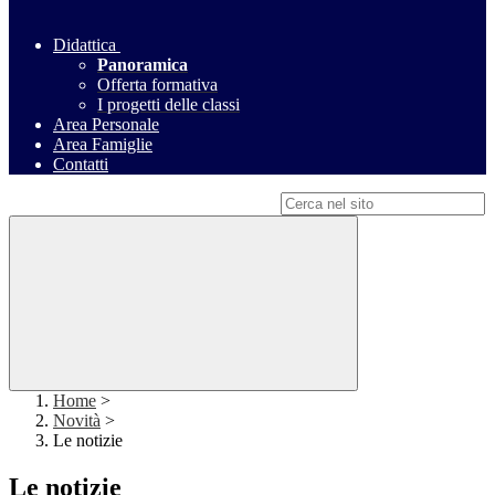
Didattica
Panoramica
Offerta formativa
I progetti delle classi
Area Personale
Area Famiglie
Contatti
Campo di ricerca per le pagine del sito
Home
>
Novità
>
Le notizie
Le notizie