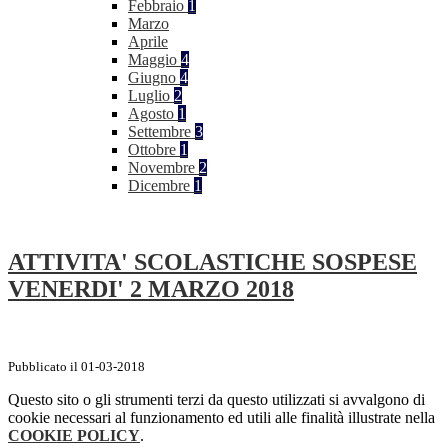
Febbraio
1
Marzo
Aprile
Maggio
4
Giugno
4
Luglio
2
Agosto
1
Settembre
3
Ottobre
1
Novembre
2
Dicembre
1
ATTIVITA' SCOLASTICHE SOSPESE
VENERDI' 2 MARZO 2018
Pubblicato il 01-03-2018
Questo sito o gli strumenti terzi da questo utilizzati si avvalgono di
cookie necessari al funzionamento ed utili alle finalità illustrate nella
COOKIE POLICY
.