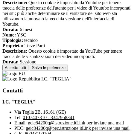
Descrizione:
Questo cookie è impostato da Youtube per tenere
traccia delle preferenze dell'utente per i video di Youtube incorporati
nei siti; può anche determinare se il visitatore del sito web sta
utilizzando la nuova o la vecchia versione dell'interfaccia di
Youtube.
Durata:
6 mesi
Nome:
YSC
Tipologia:
tecnico
Proprieta:
Terze Parti
Descrizione:
Questo cookie è impostato da YouTube per tenere
traccia delle visualizzazioni dei video incorporati.
Durata:
Sessione
Accetta tutti
Salva le preferenze
I.C. "TEGLIA"
Contatti
I.C. "TEGLIA"
Via Teglia 2B, 16161 (GE)
Tel:
0107407310 - 3347958341
Email:
geic84200q@istruzione.it
Link per inviare una mail
PEC:
geic84200q@pec.istruzione.it
Link per inviare una mail
C.F.: 80048190104