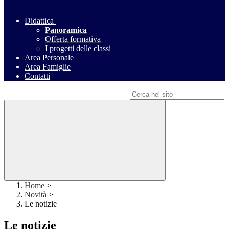
Didattica
Panoramica
Offerta formativa
I progetti delle classi
Area Personale
Area Famiglie
Contatti
Campo di ricerca per le pagine del sito
Home
>
Novità
>
Le notizie
Le notizie