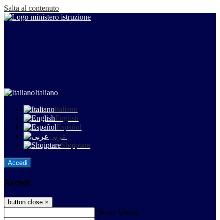
Salta al contenuto
Italiano
Italiano
English
Español
عربى
Shqiptare
Accedi
Accedi
button close
×
Nome Utente