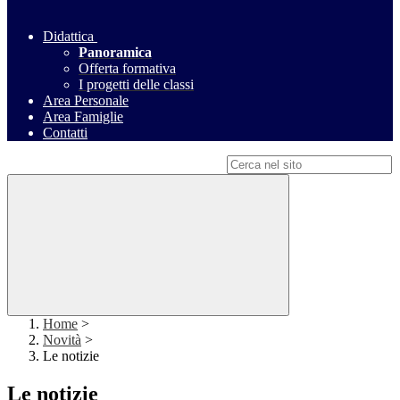
Didattica
Panoramica
Offerta formativa
I progetti delle classi
Area Personale
Area Famiglie
Contatti
Campo di ricerca per le pagine del sito
Home
>
Novità
>
Le notizie
Le notizie