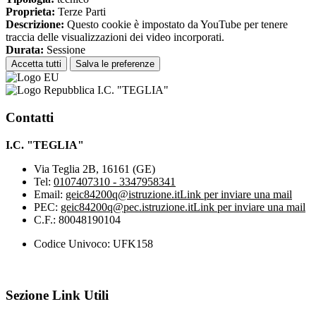
Proprieta:
Terze Parti
Descrizione:
Questo cookie è impostato da YouTube per tenere
traccia delle visualizzazioni dei video incorporati.
Durata:
Sessione
Accetta tutti
Salva le preferenze
I.C. "TEGLIA"
Contatti
I.C. "TEGLIA"
Via Teglia 2B, 16161 (GE)
Tel:
0107407310 - 3347958341
Email:
geic84200q@istruzione.it
Link per inviare una mail
PEC:
geic84200q@pec.istruzione.it
Link per inviare una mail
C.F.: 80048190104
Codice Univoco: UFK158
Sezione Link Utili