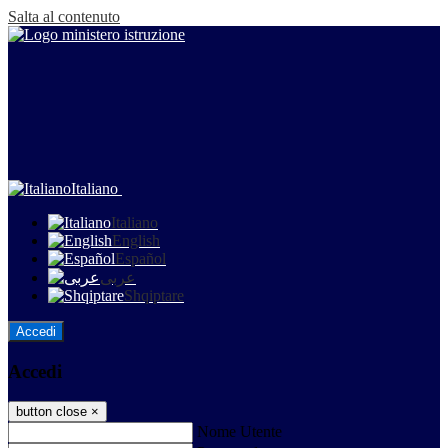
Salta al contenuto
Italiano
Italiano
English
Español
عربى
Shqiptare
Accedi
Accedi
button close
×
Nome Utente