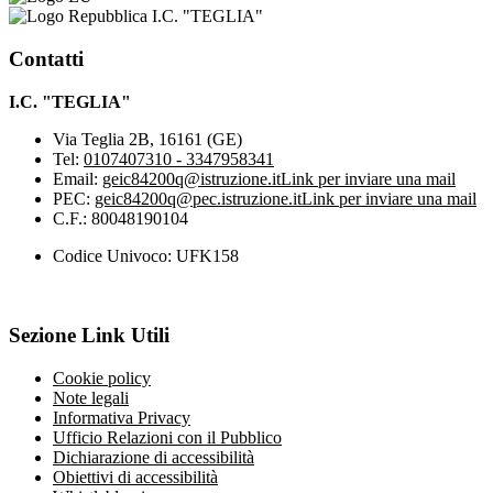
I.C. "TEGLIA"
Contatti
I.C. "TEGLIA"
Via Teglia 2B, 16161 (GE)
Tel:
0107407310 - 3347958341
Email:
geic84200q@istruzione.it
Link per inviare una mail
PEC:
geic84200q@pec.istruzione.it
Link per inviare una mail
C.F.: 80048190104
Codice Univoco: UFK158
Sezione Link Utili
Cookie policy
Note legali
Informativa Privacy
Ufficio Relazioni con il Pubblico
Dichiarazione di accessibilità
Obiettivi di accessibilità