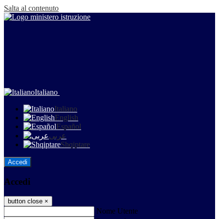
Salta al contenuto
Italiano
Italiano
English
Español
عربى
Shqiptare
Accedi
Accedi
button close
×
Nome Utente