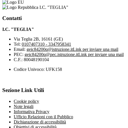
I.C. "TEGLIA"
Contatti
I.C. "TEGLIA"
Via Teglia 2B, 16161 (GE)
Tel:
0107407310 - 3347958341
Email:
geic84200q@istruzione.it
Link per inviare una mail
PEC:
geic84200q@pec.istruzione.it
Link per inviare una mail
C.F.: 80048190104
Codice Univoco: UFK158
Sezione Link Utili
Cookie policy
Note legali
Informativa Privacy
Ufficio Relazioni con il Pubblico
Dichiarazione di accessibilità
Obiettivi di accessibilità