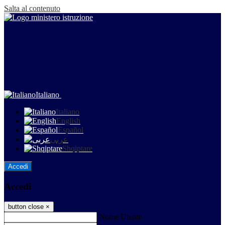
Salta al contenuto
Italiano
Italiano
English
Español
عربى
Shqiptare
Accedi
Accedi
button close
×
Nome Utente