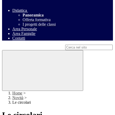
Didattica
Panoramica
Offerta formativa
I progetti delle classi
Area Personale
Area Famiglie
Contatti
Campo di ricerca per le pagine del sito
Home
>
Novità
>
Le circolari
Le circolari