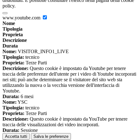
disabilitati. È possibile consultare l'elenco nella pagina della cookie
policy.
www.youtube.com
Nome
Tipologia
Proprieta
Descrizione
Durata
Nome:
VISITOR_INFO1_LIVE
Tipologia:
tecnico
Proprieta:
Terze Parti
Descrizione:
Questo cookie è impostato da Youtube per tenere
traccia delle preferenze dell'utente per i video di Youtube incorporati
nei siti; può anche determinare se il visitatore del sito web sta
utilizzando la nuova o la vecchia versione dell'interfaccia di
Youtube.
Durata:
6 mesi
Nome:
YSC
Tipologia:
tecnico
Proprieta:
Terze Parti
Descrizione:
Questo cookie è impostato da YouTube per tenere
traccia delle visualizzazioni dei video incorporati.
Durata:
Sessione
Accetta tutti
Salva le preferenze