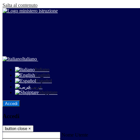
Salta al contenuto
Italiano
Italiano
English
Español
عربى
Shqiptare
Accedi
Accedi
button close
×
Nome Utente