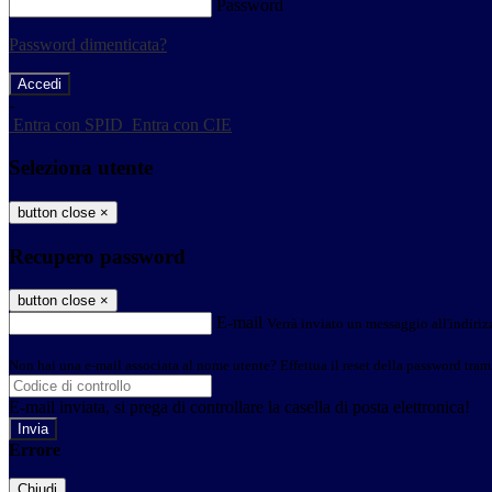
Password
Password dimenticata?
-
Entra con SPID
Entra con CIE
Seleziona utente
button close
×
Recupero password
button close
×
E-mail
Verrà inviato un messaggio all'indirizz
Non hai una e-mail associata al nome utente? Effettua il reset della password tram
E-mail inviata, si prega di controllare la casella di posta elettronica!
Errore
Chiudi