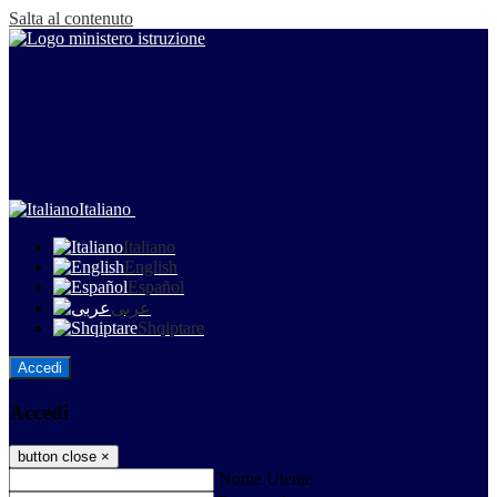
Salta al contenuto
Italiano
Italiano
English
Español
عربى
Shqiptare
Accedi
Accedi
button close
×
Nome Utente