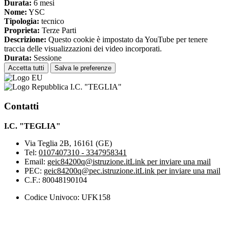
Durata:
6 mesi
Nome:
YSC
Tipologia:
tecnico
Proprieta:
Terze Parti
Descrizione:
Questo cookie è impostato da YouTube per tenere
traccia delle visualizzazioni dei video incorporati.
Durata:
Sessione
Accetta tutti
Salva le preferenze
I.C. "TEGLIA"
Contatti
I.C. "TEGLIA"
Via Teglia 2B, 16161 (GE)
Tel:
0107407310 - 3347958341
Email:
geic84200q@istruzione.it
Link per inviare una mail
PEC:
geic84200q@pec.istruzione.it
Link per inviare una mail
C.F.: 80048190104
Codice Univoco: UFK158