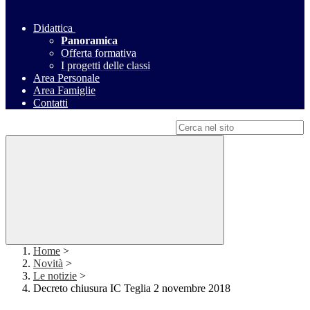
Didattica
Panoramica
Offerta formativa
I progetti delle classi
Area Personale
Area Famiglie
Contatti
Campo di ricerca per le pagine del sito
Home
>
Novità
>
Le notizie
>
Decreto chiusura IC Teglia 2 novembre 2018