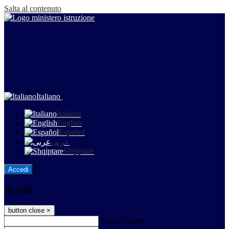
Salta al contenuto
Italiano
Italiano
English
Español
عربى
Shqiptare
Accedi
Accedi
button close
×
Nome Utente