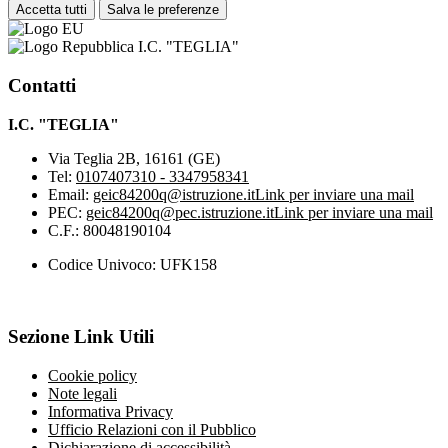
Accetta tutti
Salva le preferenze
I.C. "TEGLIA"
Contatti
I.C. "TEGLIA"
Via Teglia 2B, 16161 (GE)
Tel:
0107407310 - 3347958341
Email:
geic84200q@istruzione.it
Link per inviare una mail
PEC:
geic84200q@pec.istruzione.it
Link per inviare una mail
C.F.: 80048190104
Codice Univoco: UFK158
Sezione Link Utili
Cookie policy
Note legali
Informativa Privacy
Ufficio Relazioni con il Pubblico
Dichiarazione di accessibilità