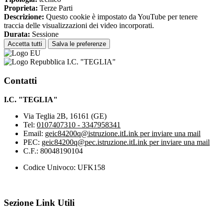
Proprieta:
Terze Parti
Descrizione:
Questo cookie è impostato da YouTube per tenere
traccia delle visualizzazioni dei video incorporati.
Durata:
Sessione
Accetta tutti
Salva le preferenze
I.C. "TEGLIA"
Contatti
I.C. "TEGLIA"
Via Teglia 2B, 16161 (GE)
Tel:
0107407310 - 3347958341
Email:
geic84200q@istruzione.it
Link per inviare una mail
PEC:
geic84200q@pec.istruzione.it
Link per inviare una mail
C.F.: 80048190104
Codice Univoco: UFK158
Sezione Link Utili