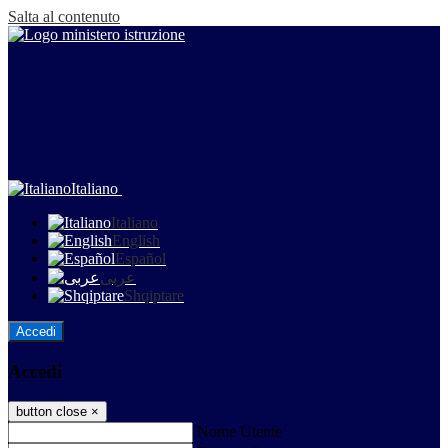
Salta al contenuto
Italiano
Italiano
English
Español
عربى
Shqiptare
Accedi
Accedi
button close
×
Nome Utente