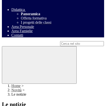
Didattica
Panoramica
Offerta formativa
I progetti delle classi
Area Personale
Area Famiglie
Contatti
Campo di ricerca per le pagine del sito
Home
>
Novità
>
Le notizie
Le notizie