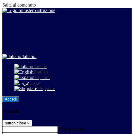
Salta al contenuto
Italiano
Italiano
English
Español
عربى
Shqiptare
Accedi
Accedi
button close
×
Nome Utente