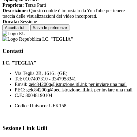
Proprieta:
Terze Parti
Descrizione:
Questo cookie è impostato da YouTube per tenere
traccia delle visualizzazioni dei video incorporati.
Durata:
Sessione
Accetta tutti
Salva le preferenze
I.C. "TEGLIA"
Contatti
I.C. "TEGLIA"
Via Teglia 2B, 16161 (GE)
Tel:
0107407310 - 3347958341
Email:
geic84200q@istruzione.it
Link per inviare una mail
PEC:
geic84200q@pec.istruzione.it
Link per inviare una mail
C.F.: 80048190104
Codice Univoco: UFK158
Sezione Link Utili