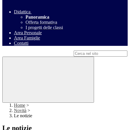
Didattica
Panoramica
Offerta formativa
I progetti delle classi
Area Personale
Area Famiglie
Contatti
Campo di ricerca per le pagine del sito
Home
>
Novità
>
Le notizie
Le notizie