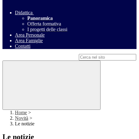
Didattica
Panoramica
Offerta formativa
I progetti delle classi
Area Personale
Area Famiglie
Contatti
Campo di ricerca per le pagine del sito
Home
>
Novità
>
Le notizie
Le notizie