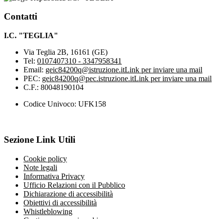
Contatti
I.C. "TEGLIA"
Via Teglia 2B, 16161 (GE)
Tel:
0107407310 - 3347958341
Email:
geic84200q@istruzione.it
Link per inviare una mail
PEC:
geic84200q@pec.istruzione.it
Link per inviare una mail
C.F.: 80048190104
Codice Univoco: UFK158
Sezione Link Utili
Cookie policy
Note legali
Informativa Privacy
Ufficio Relazioni con il Pubblico
Dichiarazione di accessibilità
Obiettivi di accessibilità
Whistleblowing