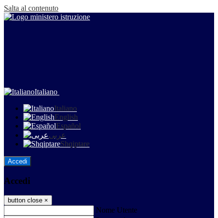
Salta al contenuto
Italiano
Italiano
English
Español
عربى
Shqiptare
Accedi
Accedi
button close
×
Nome Utente