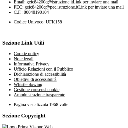
Email:
geic84200q@istruzione.it
Link per inviare una mail
PEC:
geic84200q@pec.istruzione.it
Link per inviare una mail
C.F.: 80048190104
Codice Univoco: UFK158
Sezione Link Utili
Cookie policy
Note legali
Informativa Privacy
Ufficio Relazioni con il Pubblico
Dichiarazione di accessibilità
Obiettivi di accessibilità
Whistleblowing
Gestione consensi cookie
Amministrazione trasparente
Pagina visualizzata
1968
volte
Sezione Copyright