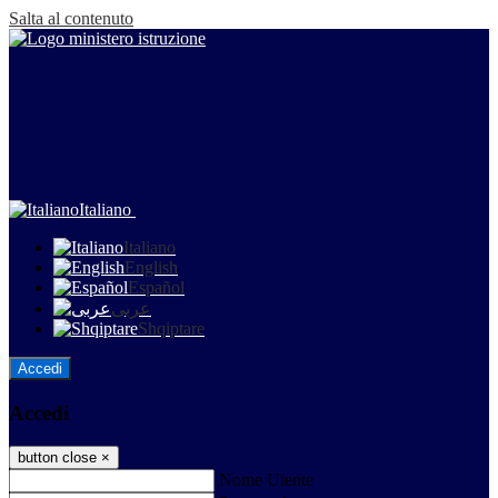
Salta al contenuto
Italiano
Italiano
English
Español
عربى
Shqiptare
Accedi
Accedi
button close
×
Nome Utente