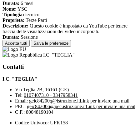
Durata:
6 mesi
Nome:
YSC
Tipologia:
tecnico
Proprieta:
Terze Parti
Descrizione:
Questo cookie è impostato da YouTube per tenere
traccia delle visualizzazioni dei video incorporati.
Durata:
Sessione
Accetta tutti
Salva le preferenze
I.C. "TEGLIA"
Contatti
I.C. "TEGLIA"
Via Teglia 2B, 16161 (GE)
Tel:
0107407310 - 3347958341
Email:
geic84200q@istruzione.it
Link per inviare una mail
PEC:
geic84200q@pec.istruzione.it
Link per inviare una mail
C.F.: 80048190104
Codice Univoco: UFK158