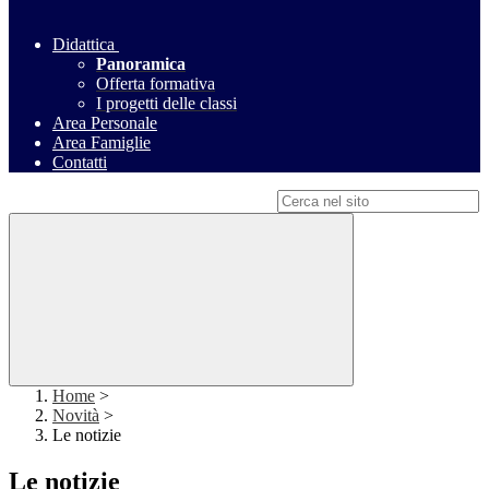
Didattica
Panoramica
Offerta formativa
I progetti delle classi
Area Personale
Area Famiglie
Contatti
Campo di ricerca per le pagine del sito
Home
>
Novità
>
Le notizie
Le notizie