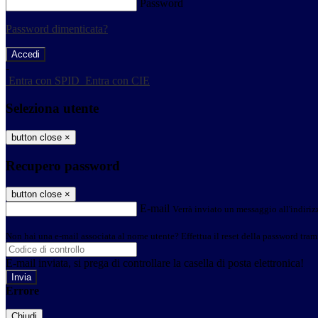
Password
Password dimenticata?
-
Entra con SPID
Entra con CIE
Seleziona utente
button close
×
Recupero password
button close
×
E-mail
Verrà inviato un messaggio all'indirizz
Non hai una e-mail associata al nome utente? Effettua il reset della password tram
E-mail inviata, si prega di controllare la casella di posta elettronica!
Errore
Chiudi