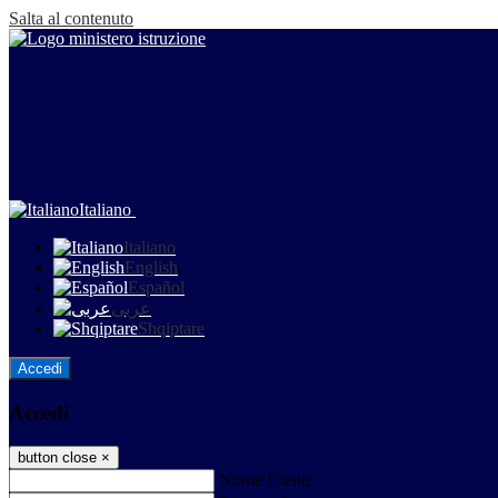
Salta al contenuto
Italiano
Italiano
English
Español
عربى
Shqiptare
Accedi
Accedi
button close
×
Nome Utente