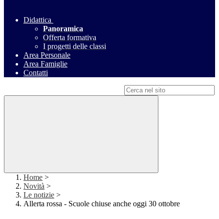
Didattica
Panoramica
Offerta formativa
I progetti delle classi
Area Personale
Area Famiglie
Contatti
Campo di ricerca per le pagine del sito
Home
>
Novità
>
Le notizie
>
Allerta rossa - Scuole chiuse anche oggi 30 ottobre