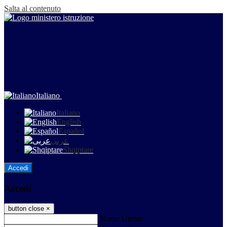
Salta al contenuto
Italiano
Italiano
English
Español
عربى
Shqiptare
Accedi
Accedi
button close
×
Nome Utente