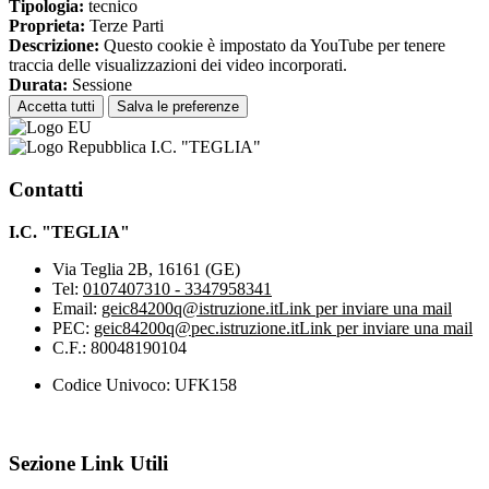
Tipologia:
tecnico
Proprieta:
Terze Parti
Descrizione:
Questo cookie è impostato da YouTube per tenere
traccia delle visualizzazioni dei video incorporati.
Durata:
Sessione
Accetta tutti
Salva le preferenze
I.C. "TEGLIA"
Contatti
I.C. "TEGLIA"
Via Teglia 2B, 16161 (GE)
Tel:
0107407310 - 3347958341
Email:
geic84200q@istruzione.it
Link per inviare una mail
PEC:
geic84200q@pec.istruzione.it
Link per inviare una mail
C.F.: 80048190104
Codice Univoco: UFK158
Sezione Link Utili