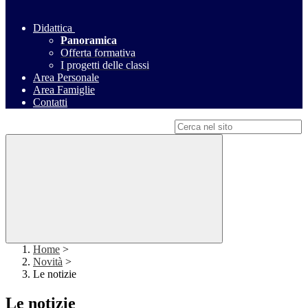
Didattica
Panoramica
Offerta formativa
I progetti delle classi
Area Personale
Area Famiglie
Contatti
Campo di ricerca per le pagine del sito
Home
>
Novità
>
Le notizie
Le notizie