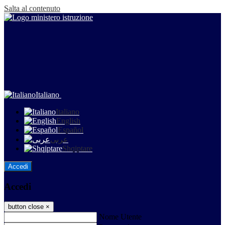
Salta al contenuto
Italiano
Italiano
English
Español
عربى
Shqiptare
Accedi
Accedi
button close
×
Nome Utente