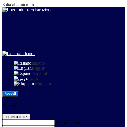
Salta al contenuto
Italiano
Italiano
English
Español
عربى
Shqiptare
Accedi
Accedi
button close
×
Nome Utente