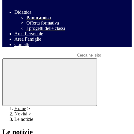
Didattica
Panoramica
Offerta formativa
I progetti delle classi
Area Personale
Area Famiglie
Contatti
Campo di ricerca per le pagine del sito
Home
>
Novità
>
Le notizie
Le notizie