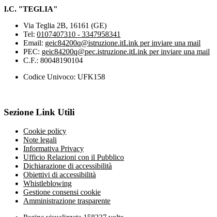
I.C. "TEGLIA"
Via Teglia 2B, 16161 (GE)
Tel:
0107407310 - 3347958341
Email:
geic84200q@istruzione.it
Link per inviare una mail
PEC:
geic84200q@pec.istruzione.it
Link per inviare una mail
C.F.: 80048190104
Codice Univoco: UFK158
Sezione Link Utili
Cookie policy
Note legali
Informativa Privacy
Ufficio Relazioni con il Pubblico
Dichiarazione di accessibilità
Obiettivi di accessibilità
Whistleblowing
Gestione consensi cookie
Amministrazione trasparente