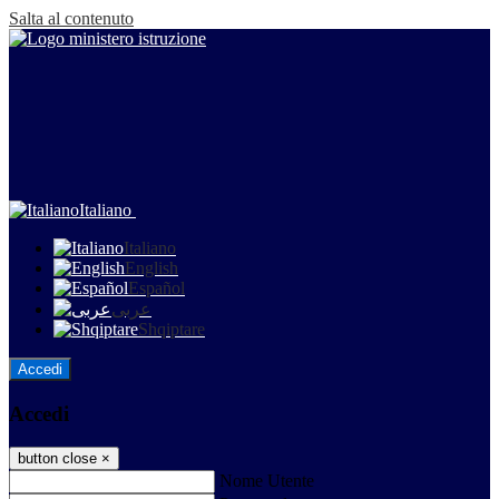
Salta al contenuto
Italiano
Italiano
English
Español
عربى
Shqiptare
Accedi
Accedi
button close
×
Nome Utente