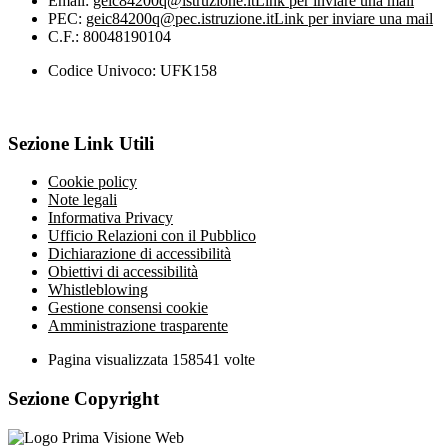
Email:
geic84200q@istruzione.it
Link per inviare una mail
PEC:
geic84200q@pec.istruzione.it
Link per inviare una mail
C.F.: 80048190104
Codice Univoco: UFK158
Sezione Link Utili
Cookie policy
Note legali
Informativa Privacy
Ufficio Relazioni con il Pubblico
Dichiarazione di accessibilità
Obiettivi di accessibilità
Whistleblowing
Gestione consensi cookie
Amministrazione trasparente
Pagina visualizzata
158541
volte
Sezione Copyright