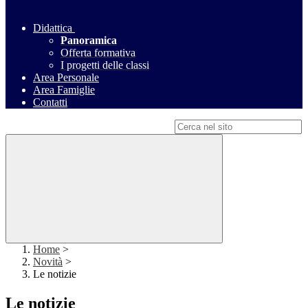
Didattica
Panoramica
Offerta formativa
I progetti delle classi
Area Personale
Area Famiglie
Contatti
Campo di ricerca per le pagine del sito
Home
>
Novità
>
Le notizie
Le notizie