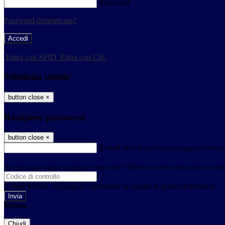
Password
Password dimenticata?
-
Entra con SPID
Entra con CIE
Seleziona utente
button close
×
Recupero password
button close
×
E-mail
Verrà inviato un messaggio all'indirizz
Non hai una e-mail associata al nome utente? Effettua il reset della password tram
E-mail inviata, si prega di controllare la casella di posta elettronica!
Errore
Chiudi