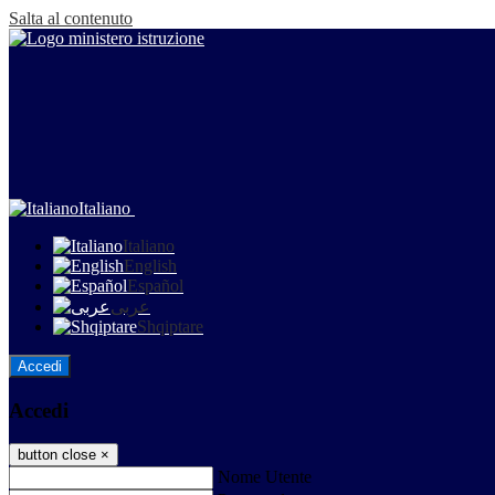
Salta al contenuto
Italiano
Italiano
English
Español
عربى
Shqiptare
Accedi
Accedi
button close
×
Nome Utente