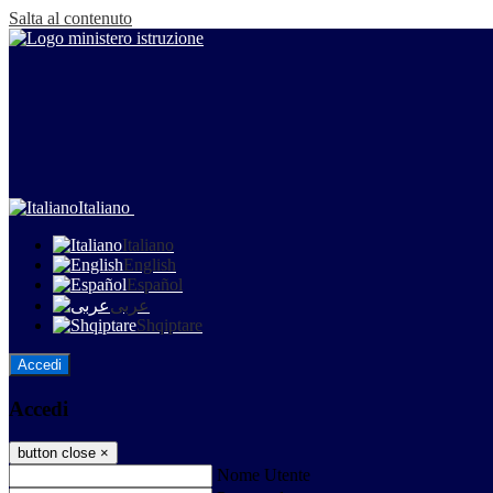
Salta al contenuto
Italiano
Italiano
English
Español
عربى
Shqiptare
Accedi
Accedi
button close
×
Nome Utente