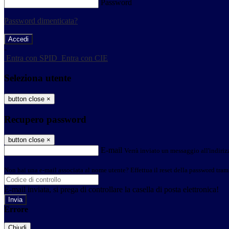
Password
Password dimenticata?
-
Entra con SPID
Entra con CIE
Seleziona utente
button close
×
Recupero password
button close
×
E-mail
Verrà inviato un messaggio all'indirizz
Non hai una e-mail associata al nome utente? Effettua il reset della password tram
E-mail inviata, si prega di controllare la casella di posta elettronica!
Errore
Chiudi