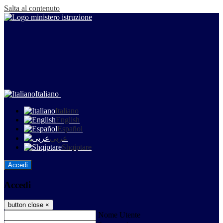
Salta al contenuto
Italiano
Italiano
English
Español
عربى
Shqiptare
Accedi
Accedi
button close
×
Nome Utente