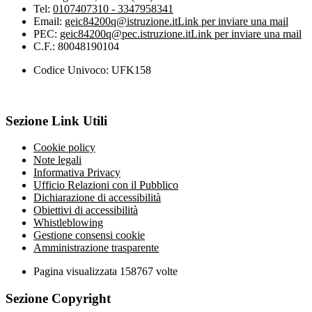
Tel:
0107407310 - 3347958341
Email:
geic84200q@istruzione.it
Link per inviare una mail
PEC:
geic84200q@pec.istruzione.it
Link per inviare una mail
C.F.: 80048190104
Codice Univoco: UFK158
Sezione Link Utili
Cookie policy
Note legali
Informativa Privacy
Ufficio Relazioni con il Pubblico
Dichiarazione di accessibilità
Obiettivi di accessibilità
Whistleblowing
Gestione consensi cookie
Amministrazione trasparente
Pagina visualizzata
158767
volte
Sezione Copyright