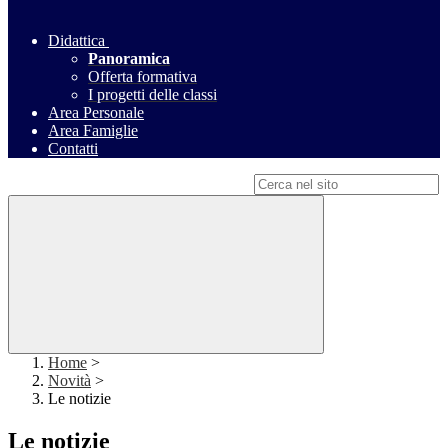
Didattica
Panoramica
Offerta formativa
I progetti delle classi
Area Personale
Area Famiglie
Contatti
Campo di ricerca per le pagine del sito
Home
>
Novità
>
Le notizie
Le notizie