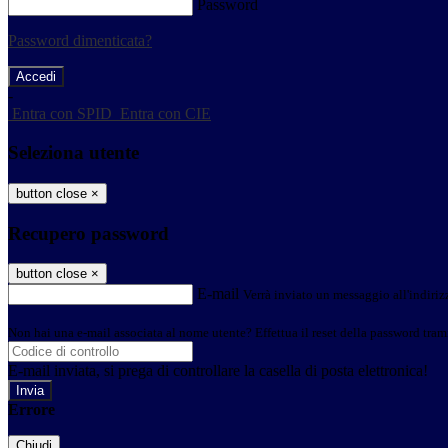
Password
Password dimenticata?
-
Entra con SPID
Entra con CIE
Seleziona utente
button close
×
Recupero password
button close
×
E-mail
Verrà inviato un messaggio all'indirizz
Non hai una e-mail associata al nome utente? Effettua il reset della password tram
E-mail inviata, si prega di controllare la casella di posta elettronica!
Errore
Chiudi