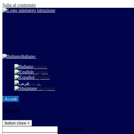
Salta al contenuto
Italiano
Italiano
English
Español
عربى
Shqiptare
Accedi
Accedi
button close
×
Nome Utente