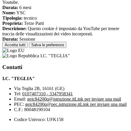
Youtube.
Durata:
6 mesi
Nome:
YSC
Tipologia:
tecnico
Proprieta:
Terze Parti
Descrizione:
Questo cookie è impostato da YouTube per tenere
traccia delle visualizzazioni dei video incorporati.
Durata:
Sessione
Accetta tutti
Salva le preferenze
I.C. "TEGLIA"
Contatti
I.C. "TEGLIA"
Via Teglia 2B, 16161 (GE)
Tel:
0107407310 - 3347958341
Email:
geic84200q@istruzione.it
Link per inviare una mail
PEC:
geic84200q@pec.istruzione.it
Link per inviare una mail
C.F.: 80048190104
Codice Univoco: UFK158