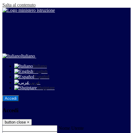
Salta al contenuto
Italiano
Italiano
English
Español
عربى
Shqiptare
Accedi
Accedi
button close
×
Nome Utente