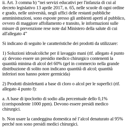
ii. Art. 3 comma b) “nei servizi educativi per l'infanzia di cui al
decreto legislativo 13 aprile 2017, n. 65, nelle scuole di ogni ordine
e grado, nelle università, negli uffici delle restanti pubbliche
amministrazioni, sono esposte presso gli ambienti aperti al pubblico,
ovvero di maggiore affollamento e transito, le informazioni sulle
misure di prevenzione rese note dal Ministero della salute di cui
all'allegato 4”
Si indicano di seguito le caratteristiche dei prodotti da utilizzare:
1) Soluzioni idroalcoliche per il lavaggio mani (rif. allegato 4 punto
a): devono essere un presidio medico chirurgico contenenti la
quantità minima di alcol del 60% (gel in commercio nella grande
distribuzione di solito non indicano quantità di alcol; quantità
inferiori non hanno potere germicida)
2) Prodotti disinfettanti a base di cloro o alcol per le superfici (rif.
allegato 4 punto f):
a. A base di ipoclorito di sodio alla percentuale dello 0,1%
(corrispondente 1000 ppm). Devono essere presidi medico
chirurgici.
b. Non usare la candeggina domestica né l’alcol denaturato al 95%
perché non sono presidi medici chirurgici.