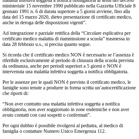
malattia infettiva soggetta a notifica obbligatoria ai sensi del decreto
ministeriale 15 novembre 1990 pubblicato nella Gazzetta Ufficiale 8
gennaio 1991 n. 6 di durata superiore a 5 giorni avviene, fino alla
data del 15 marzo 2020, dietro presentazione di certificato medico,
anche in deroga delle disposizioni vigenti”.
Ad integrazione e parziale rettifica della “Circolare esplicativa per
certificato medico malattia di riammissione a scuola” trasmessa in
data 28 febbraio u.s., si precisa quanto segue.
Si ricorda che il certificato medico NON è necessario se l’assenza è
riferibile esclusivamente al periodo di chiusura della scuola prevista
da ordinanza, anche per periodi superiori a 5 giorni e NON è
intervenuta una malattia infettiva soggetta a notifica obbligatoria.
Per le assenze per le quali NON è previsto il certificato medico, le
famiglie sono tenute a produrre in forma scritta un’autocertificazione
che riporti di:
“Non aver contratto una malattia infettiva soggetta a notifica
obbligatoria, non aver soggiornato in zone endemiche e non aver
avuto contatti con casi sospetti o confermati”.
Per ogni dubbio è possibile rivolgersi al pediatra, al medico di
famiglia o contattare Numero Unico Emergenza 112.