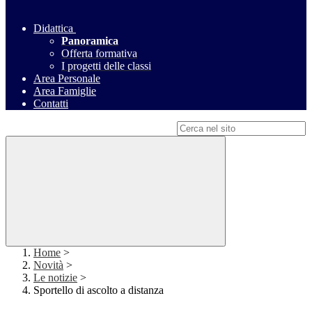
Didattica
Panoramica
Offerta formativa
I progetti delle classi
Area Personale
Area Famiglie
Contatti
Campo di ricerca per le pagine del sito
Home
>
Novità
>
Le notizie
>
Sportello di ascolto a distanza