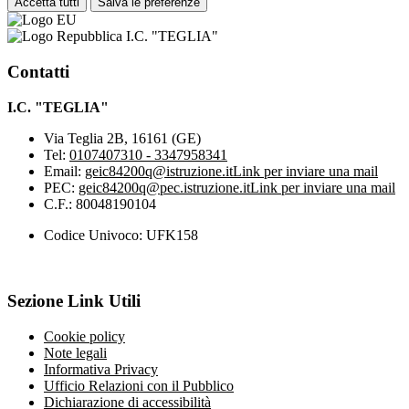
Accetta tutti
Salva le preferenze
I.C. "TEGLIA"
Contatti
I.C. "TEGLIA"
Via Teglia 2B, 16161 (GE)
Tel:
0107407310 - 3347958341
Email:
geic84200q@istruzione.it
Link per inviare una mail
PEC:
geic84200q@pec.istruzione.it
Link per inviare una mail
C.F.: 80048190104
Codice Univoco: UFK158
Sezione Link Utili
Cookie policy
Note legali
Informativa Privacy
Ufficio Relazioni con il Pubblico
Dichiarazione di accessibilità