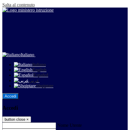
Salta al contenuto
Italiano
Italiano
English
Español
عربى
Shqiptare
Accedi
Accedi
button close
×
Nome Utente