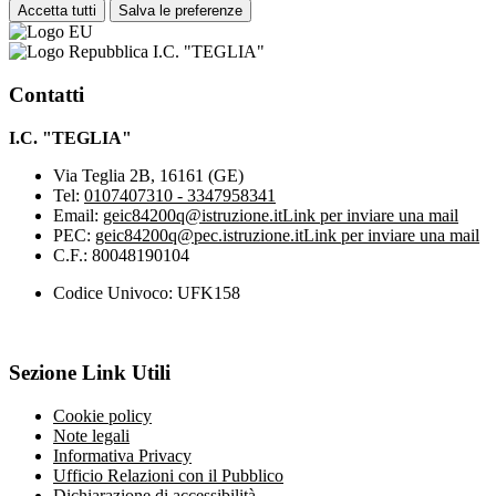
Accetta tutti
Salva le preferenze
I.C. "TEGLIA"
Contatti
I.C. "TEGLIA"
Via Teglia 2B, 16161 (GE)
Tel:
0107407310 - 3347958341
Email:
geic84200q@istruzione.it
Link per inviare una mail
PEC:
geic84200q@pec.istruzione.it
Link per inviare una mail
C.F.: 80048190104
Codice Univoco: UFK158
Sezione Link Utili
Cookie policy
Note legali
Informativa Privacy
Ufficio Relazioni con il Pubblico
Dichiarazione di accessibilità