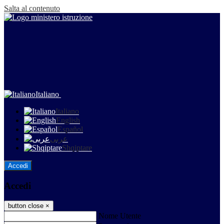
Salta al contenuto
Italiano
Italiano
English
Español
عربى
Shqiptare
Accedi
Accedi
button close
×
Nome Utente