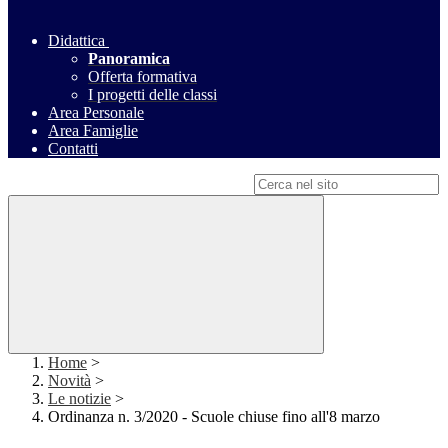
Didattica
Panoramica
Offerta formativa
I progetti delle classi
Area Personale
Area Famiglie
Contatti
Campo di ricerca per le pagine del sito
Home
>
Novità
>
Le notizie
>
Ordinanza n. 3/2020 - Scuole chiuse fino all'8 marzo