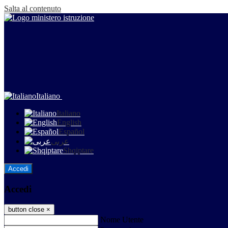
Salta al contenuto
Italiano
Italiano
English
Español
عربى
Shqiptare
Accedi
Accedi
button close
×
Nome Utente