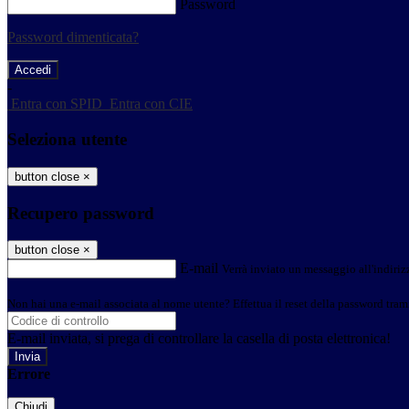
Password
Password dimenticata?
-
Entra con SPID
Entra con CIE
Seleziona utente
button close
×
Recupero password
button close
×
E-mail
Verrà inviato un messaggio all'indirizz
Non hai una e-mail associata al nome utente? Effettua il reset della password tram
E-mail inviata, si prega di controllare la casella di posta elettronica!
Errore
Chiudi