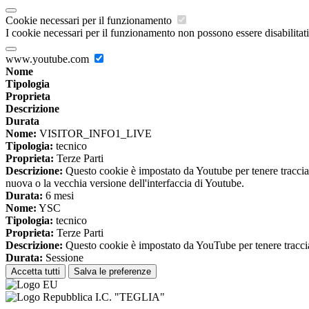
Cookie necessari per il funzionamento
I cookie necessari per il funzionamento non possono essere disabilitati.
www.youtube.com
Nome
Tipologia
Proprieta
Descrizione
Durata
Nome:
VISITOR_INFO1_LIVE
Tipologia:
tecnico
Proprieta:
Terze Parti
Descrizione:
Questo cookie è impostato da Youtube per tenere traccia de
nuova o la vecchia versione dell'interfaccia di Youtube.
Durata:
6 mesi
Nome:
YSC
Tipologia:
tecnico
Proprieta:
Terze Parti
Descrizione:
Questo cookie è impostato da YouTube per tenere traccia 
Durata:
Sessione
Accetta tutti
Salva le preferenze
I.C. "TEGLIA"