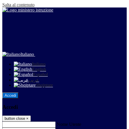
Salta al contenuto
Italiano
Italiano
English
Español
عربى
Shqiptare
Accedi
Accedi
button close
×
Nome Utente