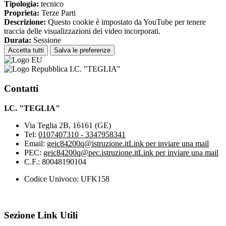
Tipologia:
tecnico
Proprieta:
Terze Parti
Descrizione:
Questo cookie è impostato da YouTube per tenere
traccia delle visualizzazioni dei video incorporati.
Durata:
Sessione
Accetta tutti
Salva le preferenze
I.C. "TEGLIA"
Contatti
I.C. "TEGLIA"
Via Teglia 2B, 16161 (GE)
Tel:
0107407310 - 3347958341
Email:
geic84200q@istruzione.it
Link per inviare una mail
PEC:
geic84200q@pec.istruzione.it
Link per inviare una mail
C.F.: 80048190104
Codice Univoco: UFK158
Sezione Link Utili