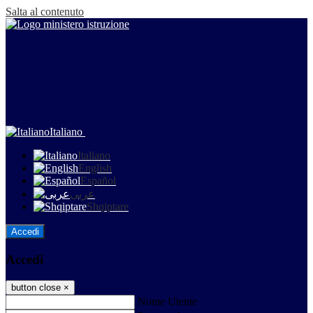
Salta al contenuto
Italiano
Italiano
English
Español
عربى
Shqiptare
Accedi
Accedi
button close
×
Nome Utente