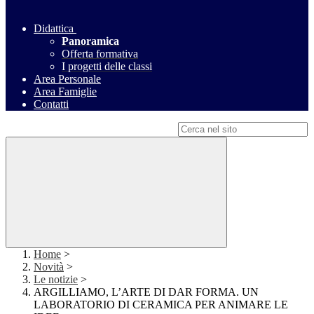
Didattica
Panoramica
Offerta formativa
I progetti delle classi
Area Personale
Area Famiglie
Contatti
Campo di ricerca per le pagine del sito
Home
>
Novità
>
Le notizie
>
ARGILLIAMO, L’ARTE DI DAR FORMA. UN
LABORATORIO DI CERAMICA PER ANIMARE LE