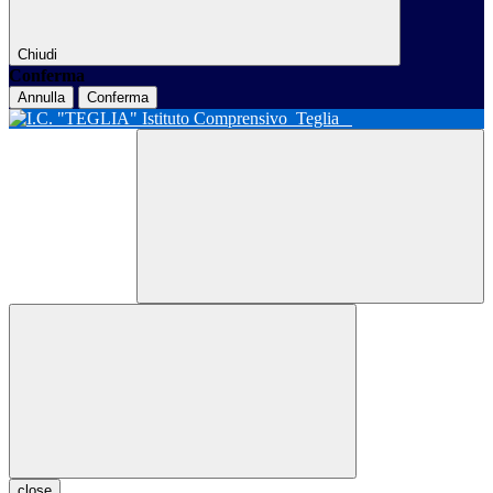
Chiudi
Conferma
Annulla
Conferma
Istituto Comprensivo
Teglia
close