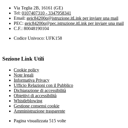
Via Teglia 2B, 16161 (GE)
Tel:
0107407310 - 3347958341
Email:
geic84200q@istruzione.it
Link per inviare una mail
PEC:
geic84200q@pec.istruzione.it
Link per inviare una mail
C.F.: 80048190104
Codice Univoco: UFK158
Sezione Link Utili
Cookie policy
Note legali
Informativa Privacy
Ufficio Relazioni con il Pubblico
Dichiarazione di accessibilità
Obiettivi di accessibilità
Whistleblowing
Gestione consensi cookie
Amministrazione trasparente
Pagina visualizzata
515
volte