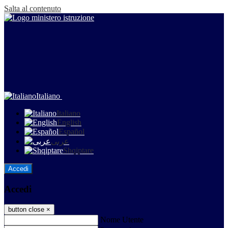
Salta al contenuto
Italiano
Italiano
English
Español
عربى
Shqiptare
Accedi
Accedi
button close
×
Nome Utente