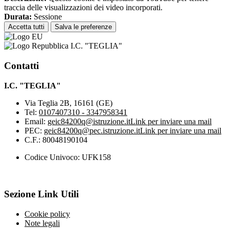
traccia delle visualizzazioni dei video incorporati.
Durata:
Sessione
Accetta tutti
Salva le preferenze
I.C. "TEGLIA"
Contatti
I.C. "TEGLIA"
Via Teglia 2B, 16161 (GE)
Tel:
0107407310 - 3347958341
Email:
geic84200q@istruzione.it
Link per inviare una mail
PEC:
geic84200q@pec.istruzione.it
Link per inviare una mail
C.F.: 80048190104
Codice Univoco: UFK158
Sezione Link Utili
Cookie policy
Note legali