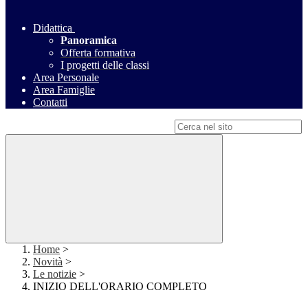
Didattica
Panoramica
Offerta formativa
I progetti delle classi
Area Personale
Area Famiglie
Contatti
Campo di ricerca per le pagine del sito
Home
>
Novità
>
Le notizie
>
INIZIO DELL'ORARIO COMPLETO