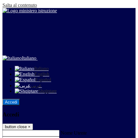
Salta al contenuto
Italiano
Italiano
English
Español
عربى
Shqiptare
Accedi
Accedi
button close
×
Nome Utente