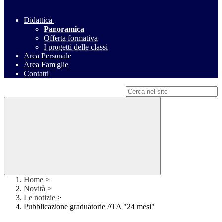
Didattica
Panoramica
Offerta formativa
I progetti delle classi
Area Personale
Area Famiglie
Contatti
Campo di ricerca per le pagine del sito
Home
>
Novità
>
Le notizie
>
Pubblicazione graduatorie ATA "24 mesi"