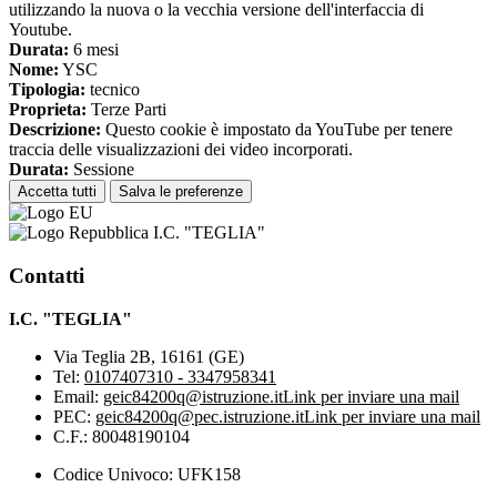
utilizzando la nuova o la vecchia versione dell'interfaccia di
Youtube.
Durata:
6 mesi
Nome:
YSC
Tipologia:
tecnico
Proprieta:
Terze Parti
Descrizione:
Questo cookie è impostato da YouTube per tenere
traccia delle visualizzazioni dei video incorporati.
Durata:
Sessione
Accetta tutti
Salva le preferenze
I.C. "TEGLIA"
Contatti
I.C. "TEGLIA"
Via Teglia 2B, 16161 (GE)
Tel:
0107407310 - 3347958341
Email:
geic84200q@istruzione.it
Link per inviare una mail
PEC:
geic84200q@pec.istruzione.it
Link per inviare una mail
C.F.: 80048190104
Codice Univoco: UFK158