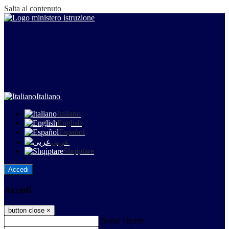
Salta al contenuto
Italiano
Italiano
English
Español
عربى
Shqiptare
Accedi
Accedi
button close
×
Nome Utente