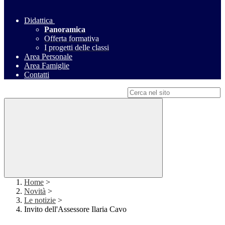
Didattica
Panoramica
Offerta formativa
I progetti delle classi
Area Personale
Area Famiglie
Contatti
Campo di ricerca per le pagine del sito
Home
>
Novità
>
Le notizie
>
Invito dell'Assessore Ilaria Cavo