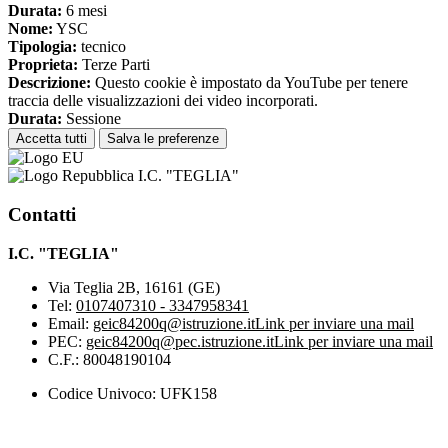
Durata:
6 mesi
Nome:
YSC
Tipologia:
tecnico
Proprieta:
Terze Parti
Descrizione:
Questo cookie è impostato da YouTube per tenere
traccia delle visualizzazioni dei video incorporati.
Durata:
Sessione
Accetta tutti
Salva le preferenze
I.C. "TEGLIA"
Contatti
I.C. "TEGLIA"
Via Teglia 2B, 16161 (GE)
Tel:
0107407310 - 3347958341
Email:
geic84200q@istruzione.it
Link per inviare una mail
PEC:
geic84200q@pec.istruzione.it
Link per inviare una mail
C.F.: 80048190104
Codice Univoco: UFK158