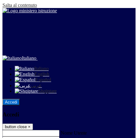
Salta al contenuto
Italiano
Italiano
English
Español
عربى
Shqiptare
Accedi
Accedi
button close
×
Nome Utente