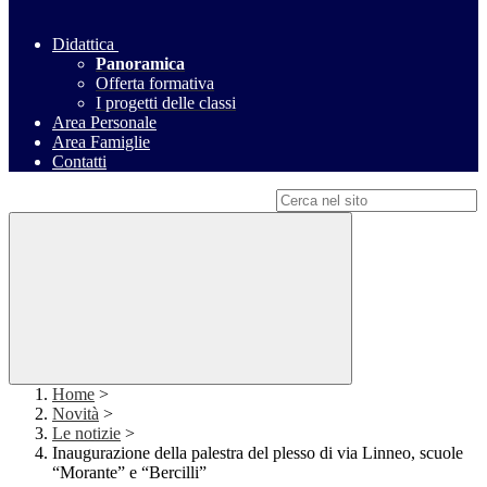
Didattica
Panoramica
Offerta formativa
I progetti delle classi
Area Personale
Area Famiglie
Contatti
Campo di ricerca per le pagine del sito
Home
>
Novità
>
Le notizie
>
Inaugurazione della palestra del plesso di via Linneo, scuole
“Morante” e “Bercilli”