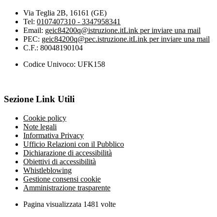
Via Teglia 2B, 16161 (GE)
Tel:
0107407310 - 3347958341
Email:
geic84200q@istruzione.it
Link per inviare una mail
PEC:
geic84200q@pec.istruzione.it
Link per inviare una mail
C.F.: 80048190104
Codice Univoco: UFK158
Sezione Link Utili
Cookie policy
Note legali
Informativa Privacy
Ufficio Relazioni con il Pubblico
Dichiarazione di accessibilità
Obiettivi di accessibilità
Whistleblowing
Gestione consensi cookie
Amministrazione trasparente
Pagina visualizzata
1481
volte