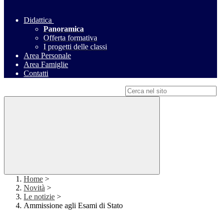
Didattica
Panoramica
Offerta formativa
I progetti delle classi
Area Personale
Area Famiglie
Contatti
Campo di ricerca per le pagine del sito
Home
>
Novità
>
Le notizie
>
Ammissione agli Esami di Stato