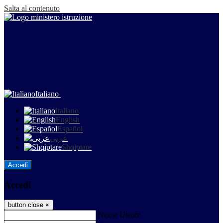
Salta al contenuto
Italiano
Italiano
English
Español
عربى
Shqiptare
Accedi
Accedi
button close
×
Nome Utente