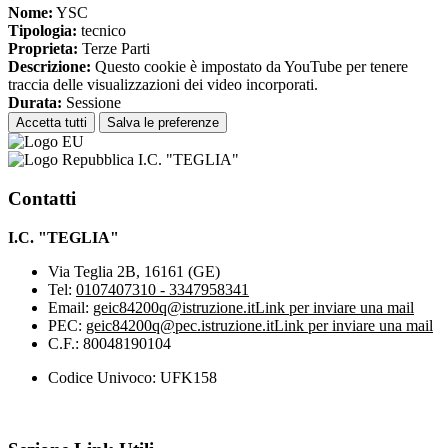
Nome:
YSC
Tipologia:
tecnico
Proprieta:
Terze Parti
Descrizione:
Questo cookie è impostato da YouTube per tenere
traccia delle visualizzazioni dei video incorporati.
Durata:
Sessione
Accetta tutti
Salva le preferenze
I.C. "TEGLIA"
Contatti
I.C. "TEGLIA"
Via Teglia 2B, 16161 (GE)
Tel:
0107407310 - 3347958341
Email:
geic84200q@istruzione.it
Link per inviare una mail
PEC:
geic84200q@pec.istruzione.it
Link per inviare una mail
C.F.: 80048190104
Codice Univoco: UFK158