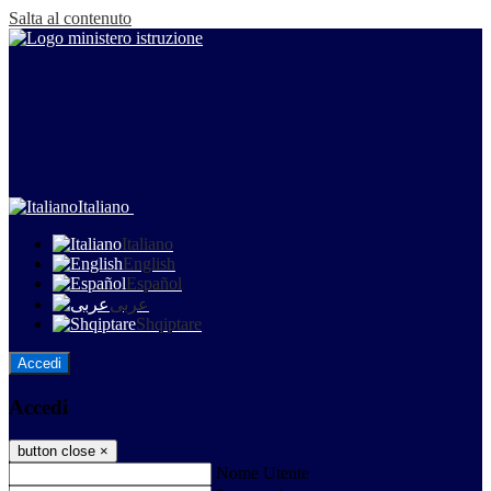
Salta al contenuto
Italiano
Italiano
English
Español
عربى
Shqiptare
Accedi
Accedi
button close
×
Nome Utente