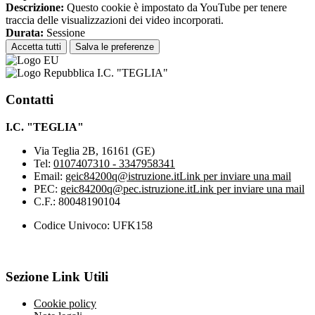
Descrizione:
Questo cookie è impostato da YouTube per tenere
traccia delle visualizzazioni dei video incorporati.
Durata:
Sessione
Accetta tutti
Salva le preferenze
I.C. "TEGLIA"
Contatti
I.C. "TEGLIA"
Via Teglia 2B, 16161 (GE)
Tel:
0107407310 - 3347958341
Email:
geic84200q@istruzione.it
Link per inviare una mail
PEC:
geic84200q@pec.istruzione.it
Link per inviare una mail
C.F.: 80048190104
Codice Univoco: UFK158
Sezione Link Utili
Cookie policy