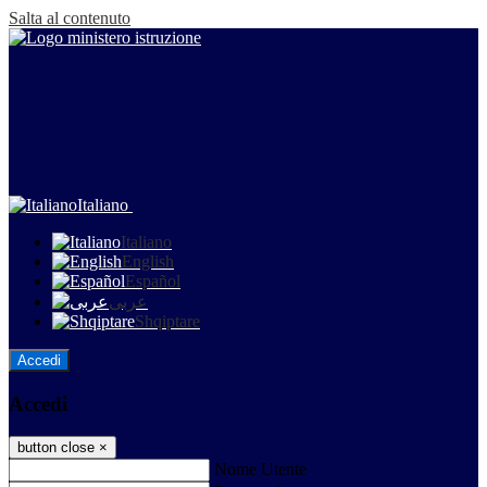
Salta al contenuto
Italiano
Italiano
English
Español
عربى
Shqiptare
Accedi
Accedi
button close
×
Nome Utente