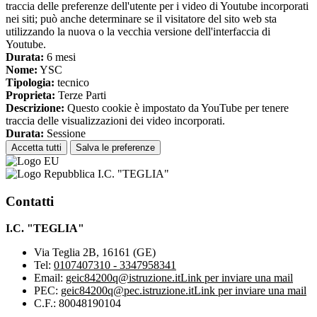
traccia delle preferenze dell'utente per i video di Youtube incorporati
nei siti; può anche determinare se il visitatore del sito web sta
utilizzando la nuova o la vecchia versione dell'interfaccia di
Youtube.
Durata:
6 mesi
Nome:
YSC
Tipologia:
tecnico
Proprieta:
Terze Parti
Descrizione:
Questo cookie è impostato da YouTube per tenere
traccia delle visualizzazioni dei video incorporati.
Durata:
Sessione
Accetta tutti
Salva le preferenze
I.C. "TEGLIA"
Contatti
I.C. "TEGLIA"
Via Teglia 2B, 16161 (GE)
Tel:
0107407310 - 3347958341
Email:
geic84200q@istruzione.it
Link per inviare una mail
PEC:
geic84200q@pec.istruzione.it
Link per inviare una mail
C.F.: 80048190104