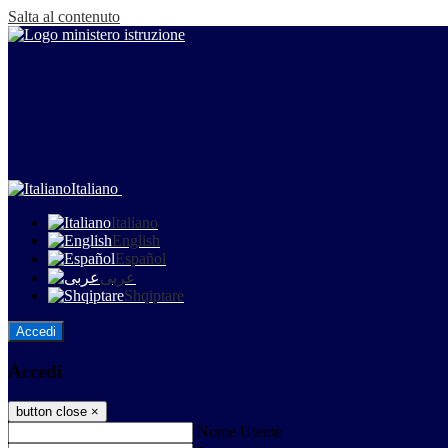
Salta al contenuto
Italiano
Italiano
English
Español
عربى
Shqiptare
Accedi
Accedi
button close
×
Nome Utente