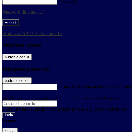
Password
Password dimenticata?
-
Entra con SPID
Entra con CIE
Seleziona utente
button close
×
Recupero password
button close
×
E-mail
Verrà inviato un messaggio all'indirizz
Non hai una e-mail associata al nome utente? Effettua il reset della password tram
E-mail inviata, si prega di controllare la casella di posta elettronica!
Errore
Chiudi