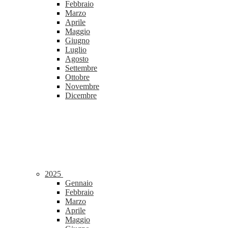
Febbraio
Marzo
Aprile
Maggio
Giugno
Luglio
Agosto
Settembre
Ottobre
Novembre
Dicembre
2025
Gennaio
Febbraio
Marzo
Aprile
Maggio