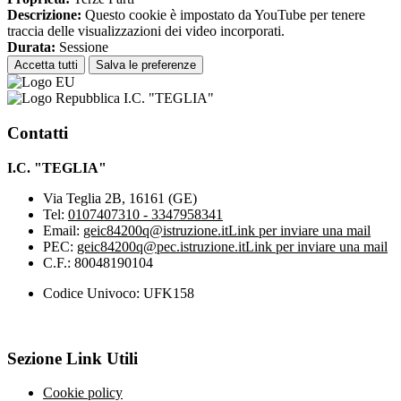
Descrizione:
Questo cookie è impostato da YouTube per tenere
traccia delle visualizzazioni dei video incorporati.
Durata:
Sessione
Accetta tutti
Salva le preferenze
I.C. "TEGLIA"
Contatti
I.C. "TEGLIA"
Via Teglia 2B, 16161 (GE)
Tel:
0107407310 - 3347958341
Email:
geic84200q@istruzione.it
Link per inviare una mail
PEC:
geic84200q@pec.istruzione.it
Link per inviare una mail
C.F.: 80048190104
Codice Univoco: UFK158
Sezione Link Utili
Cookie policy