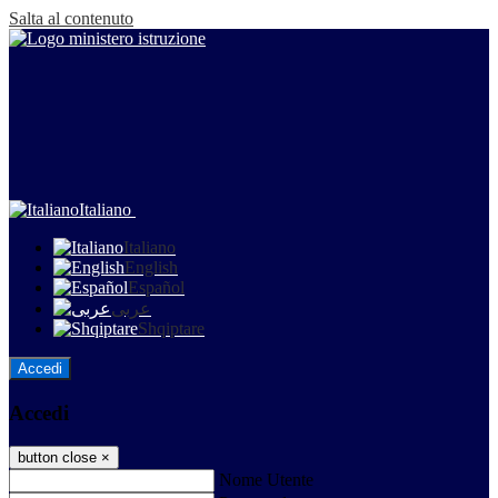
Salta al contenuto
Italiano
Italiano
English
Español
عربى
Shqiptare
Accedi
Accedi
button close
×
Nome Utente