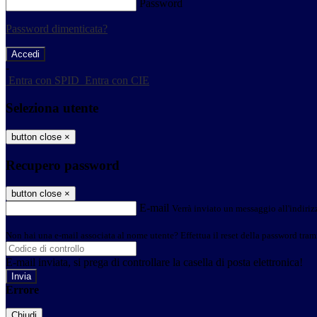
Password
Password dimenticata?
-
Entra con SPID
Entra con CIE
Seleziona utente
button close
×
Recupero password
button close
×
E-mail
Verrà inviato un messaggio all'indirizz
Non hai una e-mail associata al nome utente? Effettua il reset della password tram
E-mail inviata, si prega di controllare la casella di posta elettronica!
Errore
Chiudi