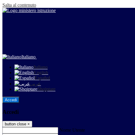
Salta al contenuto
Italiano
Italiano
English
Español
عربى
Shqiptare
Accedi
Accedi
button close
×
Nome Utente