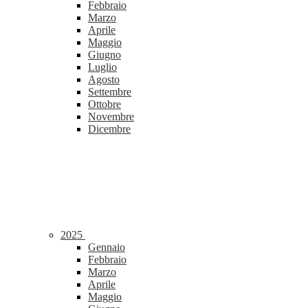
Febbraio
Marzo
Aprile
Maggio
Giugno
Luglio
Agosto
Settembre
Ottobre
Novembre
Dicembre
2025
Gennaio
Febbraio
Marzo
Aprile
Maggio