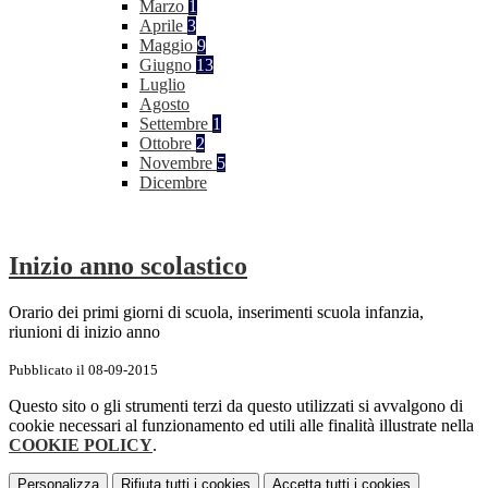
Marzo
1
Aprile
3
Maggio
9
Giugno
13
Luglio
Agosto
Settembre
1
Ottobre
2
Novembre
5
Dicembre
Inizio anno scolastico
Orario dei primi giorni di scuola, inserimenti scuola infanzia,
riunioni di inizio anno
Pubblicato il 08-09-2015
Questo sito o gli strumenti terzi da questo utilizzati si avvalgono di
cookie necessari al funzionamento ed utili alle finalità illustrate nella
COOKIE POLICY
.
Personalizza
Rifiuta tutti
i cookies
Accetta tutti
i cookies