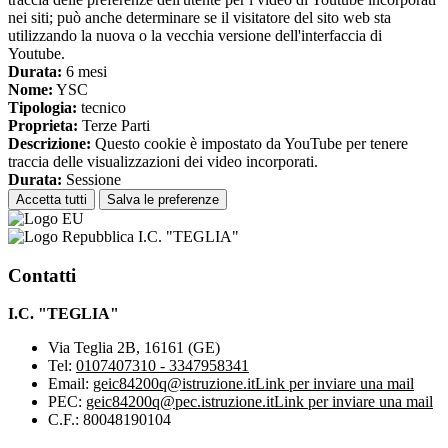
nei siti; può anche determinare se il visitatore del sito web sta
utilizzando la nuova o la vecchia versione dell'interfaccia di
Youtube.
Durata:
6 mesi
Nome:
YSC
Tipologia:
tecnico
Proprieta:
Terze Parti
Descrizione:
Questo cookie è impostato da YouTube per tenere
traccia delle visualizzazioni dei video incorporati.
Durata:
Sessione
Accetta tutti
Salva le preferenze
I.C. "TEGLIA"
Contatti
I.C. "TEGLIA"
Via Teglia 2B, 16161 (GE)
Tel:
0107407310 - 3347958341
Email:
geic84200q@istruzione.it
Link per inviare una mail
PEC:
geic84200q@pec.istruzione.it
Link per inviare una mail
C.F.: 80048190104