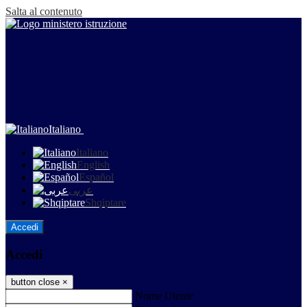
Salta al contenuto
Italiano
Italiano
English
Español
عربى
Shqiptare
Accedi
Accedi
button close
×
Nome Utente