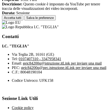
Descrizione:
Questo cookie è impostato da YouTube per tenere
traccia delle visualizzazioni dei video incorporati.
Durata:
Sessione
Accetta tutti
Salva le preferenze
I.C. "TEGLIA"
Contatti
I.C. "TEGLIA"
Via Teglia 2B, 16161 (GE)
Tel:
0107407310 - 3347958341
Email:
geic84200q@istruzione.it
Link per inviare una mail
PEC:
geic84200q@pec.istruzione.it
Link per inviare una mail
C.F.: 80048190104
Codice Univoco: UFK158
Sezione Link Utili
Cookie policy