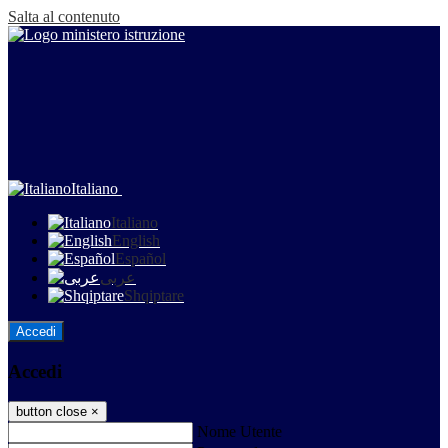
Salta al contenuto
Italiano
Italiano
English
Español
عربى
Shqiptare
Accedi
Accedi
button close
×
Nome Utente